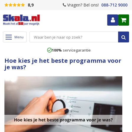
8,9
Vragen? Bel ons!
088-712 9000
Ga
naar
de
Inlogge
W
inhoud
Menu
100%
servicegarantie
Hoe kies je het beste programma voor
je was?